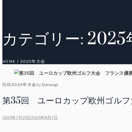
カテゴリー: 202
HOME
/
2025年大会
by
Eurocup
投稿
2025年大会
第35回 ユーロカップ欧州ゴル
2025年7月20日
2025年8月7日