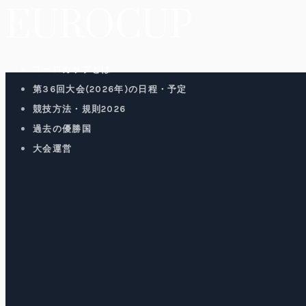
EUROCUP
ユーロカップとは
第36回大会(2026年)の日程・予定
競技方法・規則2026
過去の優勝国
大会運営